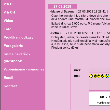
Vrh H
27.03.2018
• Mateo di Savona
| 27.03.2018 18:28:41 | IP
Vrh CH
Ciao, ho trovato il tuo sito e devo dire che 
devi andare una mostra. Mi piacerebbe avere
Videa
Italia è di circa 2.000 euro. Più meno. Vi
cane in Italia! Bravo
Foto
• Petra Z.
| 27.03.2018 18:20:11 | IP: 185.51.-
Proklik na odkazy
Dobrý den, vidím, že čekáte štěňátka. Snad 
Hledám, ale nic není jen bilí a ty já nemusí
a je mi jasné, že to bude něco stát a kor kd
Fotogalerie
Předem velice děkuji
Kniha návštěv -
guestbook
Vzpomínáme - memories
nick
text
Email
Kontakt
68
7
-
5
Vyplňte ko