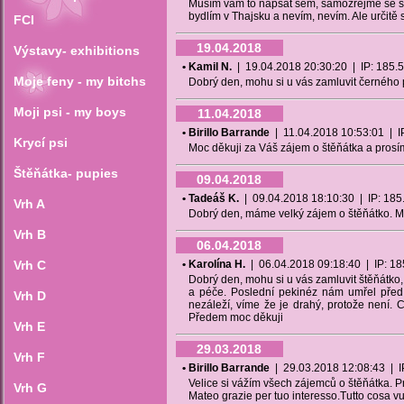
Musím vám to napsat sem, samozřejmě se s v
bydlím v Thajsku a nevím, nevím. Ale určitě 
FCI
19.04.2018
Výstavy- exhibitions
• Kamil N.
| 19.04.2018 20:30:20 | IP: 185.51.
Moje feny - my bitchs
Dobrý den, mohu si u vás zamluvit černého
Moji psi - my boys
11.04.2018
• Birillo Barrande
| 11.04.2018 10:53:01 | IP:
Krycí psi
Moc děkuji za Váš zájem o štěňátka a prosím
Štěňátka- pupies
09.04.2018
• Tadeáš K.
| 09.04.2018 18:10:30 | IP: 185.5
Vrh A
Dobrý den, máme velký zájem o štěňátko. Mo
Vrh B
06.04.2018
Vrh C
• Karolína H.
| 06.04.2018 09:18:40 | IP: 185.
Dobrý den, mohu si u vás zamluvit štěňátko,
a péče. Poslední pekinéz nám umřel před
Vrh D
nezáleží, víme že je drahý, protože není. 
Předem moc děkuji
Vrh E
29.03.2018
Vrh F
• Birillo Barrande
| 29.03.2018 12:08:43 | IP:
Velice si vážím všech zájemců o štěňátka. P
Vrh G
Mateo grazie per tuo interesso.Tutto cosa vuo