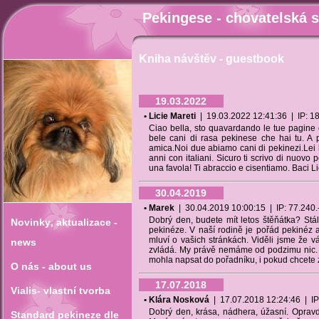
Pekingese - chovatelská s
Kniha návštěv - guestbook
19.03.2022
• Licie Mareti
| 19.03.2022 12:41:36 | IP: 185
Ciao bella, sto quavardando le tue pagine e
bele cani di rasa pekinese che hai tu. A 
amica.Noi due abiamo cani di pekinezi.Lei 
anni con italiani. Sicuro ti scrivo di nuov
una favola! Ti abraccio e cisentiamo. Baci Li
30.04.2019
• Marek
| 30.04.2019 10:00:15 | IP: 77.240.--
Dobrý den, budete mít letos štěňátka? St
Novinky‚ aktualizace -
pekinéze. V naší rodině je pořád pekiné
mluví o vašich stránkách. Viděli jsme že v
news
zvládá. My právě nemáme od podzimu nic. 
mohla napsat do pořadníku, i pokud chcete
O nás - about us
17.07.2018
Vialis- vlastní tvorba
• Klára Nosková
| 17.07.2018 12:24:46 | IP: 
Dobrý den, krása, nádhera, úžasní. Opravd
Standard pekineze dle